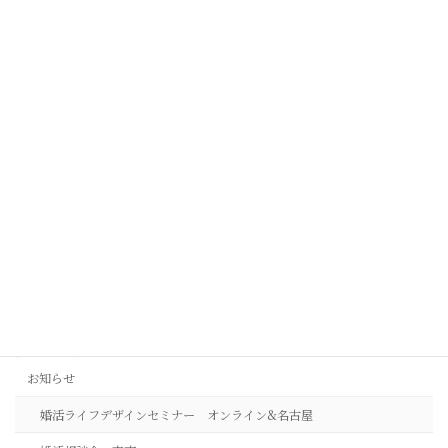
り
2026年8月4日
幸せな結婚は偶然ではなく、小さな選択の積み重
ね
2026年8月3日
自分を大切に出来るからこそ、お相手を大切にで
きます
2026年8月1日
カテゴリー
お知らせ
婚活ライフデザインセミナー オンライン&名古屋