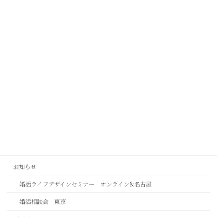
嫌われたくないをやめた時本当のご縁が動きだす
2026年8月6日
この人でいいではなく、この人がいいで
2026年8月4日
カテゴリー
お知らせ
婚活ライフデザインセミナー オンライン&名古屋
婚活相談会 東京