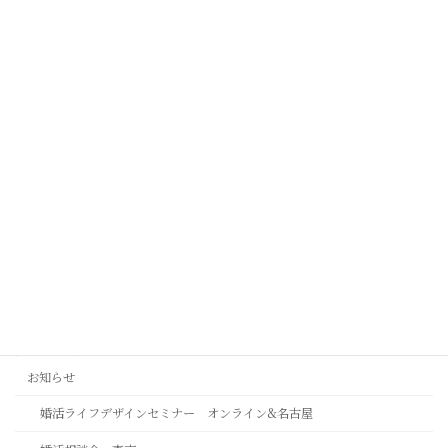
2026年8月7日
嫌われたくないをやめた時本当のご縁が動きだす
2026年8月6日
この人でいいではなく、この人がいいで
2026年8月4日
カテゴリー
お知らせ
婚活ライフデザインセミナー オンライン&名古屋